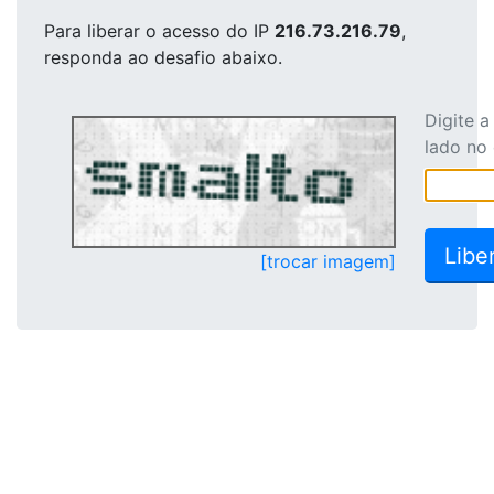
Para liberar o acesso
do IP
216.73.216.79
,
responda ao desafio abaixo.
Digite 
lado no
[trocar imagem]