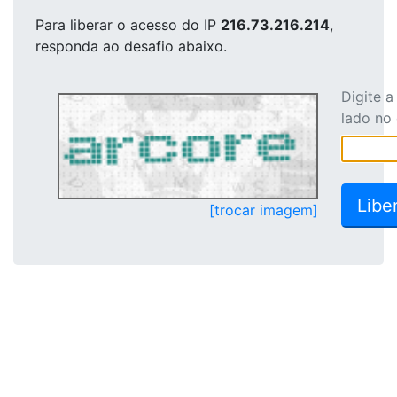
Para liberar o acesso
do IP
216.73.216.214
,
responda ao desafio abaixo.
Digite 
lado no
[trocar imagem]