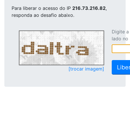
Para liberar o acesso
do IP
216.73.216.82
,
responda ao desafio abaixo.
Digite 
lado no
[trocar imagem]