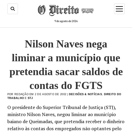
menu
de
abertur
9 de agosto de 2026
Nilson Naves nega
liminar a município que
pretendia sacar saldos de
contas do FGTS
POR REDAÇÃO EM 2 DE AGOSTO DE 2002 |
DECISÕES & NOTÍCIAS
,
DIREITO DO
TRABALHO
E
STJ
O presidente do Superior Tribunal de Justiça (STJ),
ministro Nilson Naves, negou liminar ao município
baiano de Queimadas, que pretendia receber o dinheiro
relativo às contas dos empregados não optantes pelo