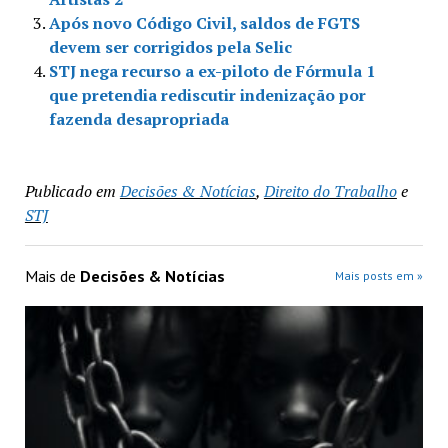
Após novo Código Civil, saldos de FGTS
devem ser corrigidos pela Selic
STJ nega recurso a ex-piloto de Fórmula 1
que pretendia rediscutir indenização por
fazenda desapropriada
Publicado em
Decisões & Notícias
,
Direito do Trabalho
e
STJ
Mais de
Decisões & Notícias
Mais posts em »