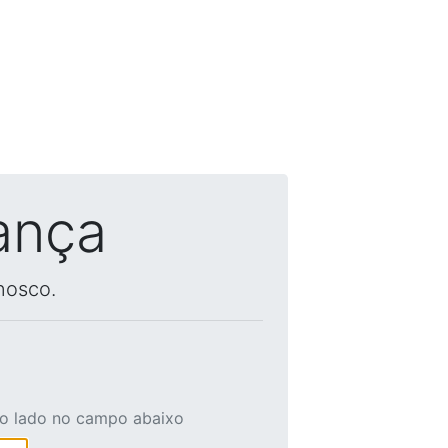
ança
nosco.
ao lado no campo abaixo