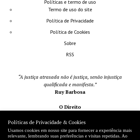
Políticas e termo de uso
Termo de uso do site
Política de Privacidade
Política de Cookies
Sobre
RSS
“A justiça atrasada não é justiça, senão injustiça
qualificada e manifesta.”
Ruy Barbosa
O Direito
Todos os direito reservados 1996-2026
Políticas de Privacidade & Cookies
Mateus Matos
Usamos cookies em nosso site para fornecer a experiência mais
Fundador e Editor-Chefe
relevante, lembrando suas preferências e visitas repetidas. Ao