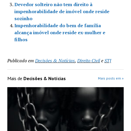
Devedor solteiro não tem direito à
impenhorabilidade de imóvel onde reside
sozinho
Impenhorabilidade do bem de família
alcança imóvel onde reside ex-mulher e
filhos
Publicado em
Decisões & Notícias
,
Direito Civil
e
STJ
Mais de
Decisões & Notícias
Mais posts em »