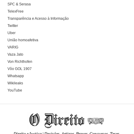
SPC & Serasa
TelexFree
Transparência e Acesso à Informação
Twitter
Uber
União homoafetiva
VARIG
Vaza Jato
Von Richthofen
Vôo GOL 1907
Whatsapp
Wikileaks
YouTube
Direito e Justiça | Decisões, Artigos, Provas, Concursos, Teses,