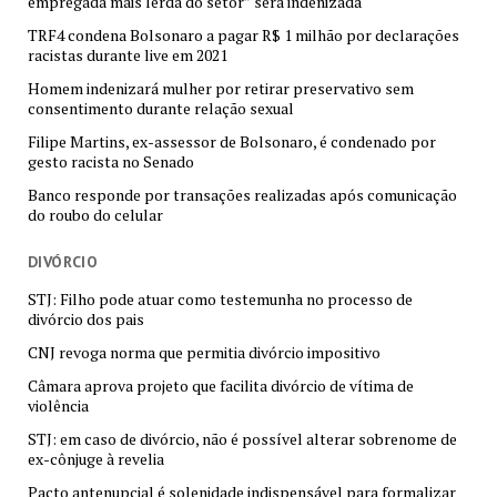
empregada mais lerda do setor” será indenizada
TRF4 condena Bolsonaro a pagar R$ 1 milhão por declarações
racistas durante live em 2021
Homem indenizará mulher por retirar preservativo sem
consentimento durante relação sexual
Filipe Martins, ex-assessor de Bolsonaro, é condenado por
gesto racista no Senado
Banco responde por transações realizadas após comunicação
do roubo do celular
DIVÓRCIO
STJ: Filho pode atuar como testemunha no processo de
divórcio dos pais
CNJ revoga norma que permitia divórcio impositivo
Câmara aprova projeto que facilita divórcio de vítima de
violência
STJ: em caso de divórcio, não é possível alterar sobrenome de
ex-cônjuge à revelia
Pacto antenupcial é solenidade indispensável para formalizar