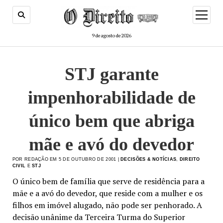
menu
de
abertur
9 de agosto de 2026
STJ garante
impenhorabilidade de
único bem que abriga
mãe e avó do devedor
POR REDAÇÃO EM 5 DE OUTUBRO DE 2001 |
DECISÕES & NOTÍCIAS
,
DIREITO
CIVIL
E
STJ
O único bem de família que serve de residência para a
mãe e a avó do devedor, que reside com a mulher e os
filhos em imóvel alugado, não pode ser penhorado. A
decisão unânime da Terceira Turma do Superior