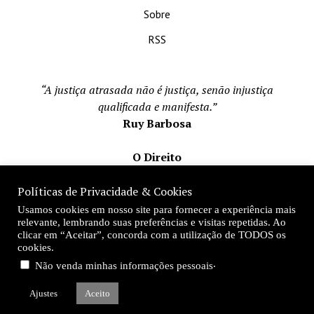
Sobre
RSS
“A justiça atrasada não é justiça, senão injustiça
qualificada e manifesta.”
Ruy Barbosa
O Direito
Todos os direito reservados 1996-2026
Políticas de Privacidade & Cookies
Mateus Matos
Usamos cookies em nosso site para fornecer a experiência mais
Fundador e Editor-Chefe
relevante, lembrando suas preferências e visitas repetidas. Ao
clicar em “Aceitar”, concorda com a utilização de TODOS os
Desde 1996
cookies.
.
Não venda minhas informações pessoais
Ajustes
Aceito
Por Mateus Matos.