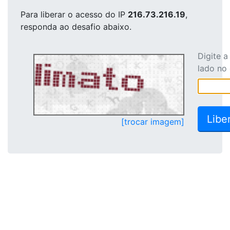
Para liberar o acesso
do IP
216.73.216.19
,
responda ao desafio abaixo.
Digite 
lado no
[trocar imagem]