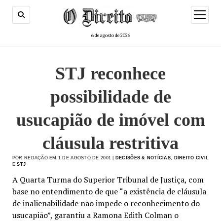
menu
de
abertur
6 de agosto de 2026
STJ reconhece
possibilidade de
usucapião de imóvel com
cláusula restritiva
POR REDAÇÃO EM 1 DE AGOSTO DE 2001 |
DECISÕES & NOTÍCIAS
,
DIREITO CIVIL
E
STJ
A Quarta Turma do Superior Tribunal de Justiça, com
base no entendimento de que “a existência de cláusula
de inalienabilidade não impede o reconhecimento do
usucapião”, garantiu a Ramona Edith Colman o