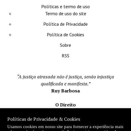
Políticas e termo de uso
Termo de uso do site
Política de Privacidade
Política de Cookies
Sobre
RSS
“A justiça atrasada não é justiça, senão injustiça
qualificada e manifesta.”
Ruy Barbosa
O Direito
Todos os direito reservados 1996-2026
Políticas de Privacidade & Cookies
Mateus Matos
Usamos cookies em nosso site para fornecer a experiência mais