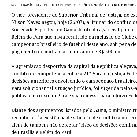
POR REDAÇÃO EM 26 DE JULHO DE 2001 |
DECISÕES & NOTÍCIAS
,
DIREITO DESPOR
O vice-presidente do Superior Tribunal de Justiça, no exe
Nilson Naves negou, hoje (26/07), a liminar do conflito
Sociedade Esportiva do Gama diante da ação civil pública
Belém do Pará que havia resultado na inclusão do Clube 
campeonato brasileiro de futebol deste ano, sob pena de
pagamento de multa diária no valor de R$ 500 mil.
A agremiação desportiva da capital da República alegava,
conflito de competência entre a 21ª Vara da Justiça Fede
decisões anteriores envolvendo o campeonato brasileiro,
Para solucionar tal situação jurídica, foi sugerida pelo G
pública em curso no Pará e sua remessa para o Juízo Fede
Diante dos argumentos listados pelo Gama, o ministro N
reconhecer “a existência de situação de conflito a merece
além de também não detectar “risco de decisões conflitan
de Brasília e Belém do Pará.