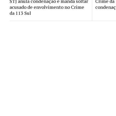
STJ anula condenação e manda soltar
Crime da 1
acusado de envolvimento no Crime
condenaçã
da 113 Sul