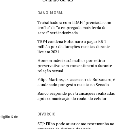
DANO MORAL
Trabalhadora com TDAH “premiada com
troféu” de “a empregada mais lerda do
setor” será indenizada
TRF4 condena Bolsonaro a pagar R$ 1
milhão por declarações racistas durante
live em 2021
Homem indenizará mulher por retirar
preservativo sem consentimento durante
relação sexual
Filipe Martins, ex-assessor de Bolsonaro, é
condenado por gesto racista no Senado
Banco responde por transações realizadas
após comunicação do roubo do celular
DIVÓRCIO
eligião & de
STJ: Filho pode atuar como testemunha no
processo de divórcio dos pais