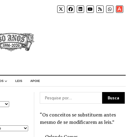
Apoia-
se
OS
LEIS
APOIE
“Os conceitos se substituem antes
mesmo de se modificarem as leis.”
—
Orlando Gomes