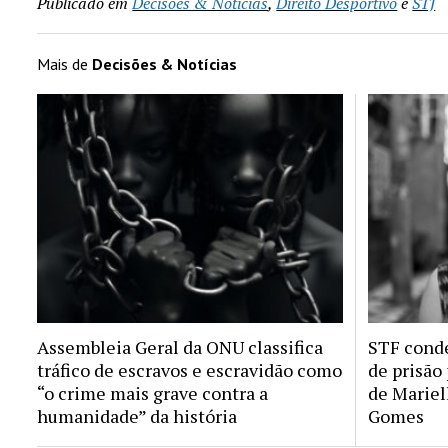
Publicado em
Decisões & Notícias
,
Direito Desportivo
e
STJ
Mais de
Decisões & Notícias
Assembleia Geral da ONU classifica
STF conde
tráfico de escravos e escravidão como
de prisão
“o crime mais grave contra a
de Mariel
humanidade” da história
Gomes