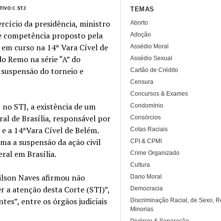
TEMAS
TIVO
E
STJ
rcício da presidência, ministro
Aborto
 de competência proposto pela
Adoção
 em curso na 14ª Vara Cível de
Assédio Moral
do Remo na série “A” do
Assédio Sexual
 suspensão do torneio e
Cartão de Crédito
Censura
Concursos & Exames
 no STJ, a existência de um
Condomínio
ral de Brasília, responsável por
Consórcios
 e a 14ªVara Cível de Belém.
Cotas Raciais
ama a suspensão da ação civil
CPI & CPMI
ral em Brasília.
Crime Organizado
Cultura
ilson Naves afirmou não
Dano Moral
r a atenção desta Corte (STJ)”,
Democracia
tes”, entre os órgãos judiciais
Discriminação Racial, de Sexo, R
Minorias