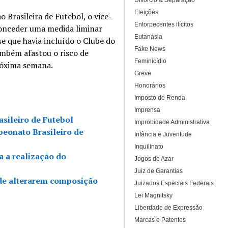
Divórcio & Separação
Eleições
 Brasileira de Futebol, o vice-
Entorpecentes ilícitos
 conceder uma medida liminar
Eutanásia
e que havia incluído o Clube do
Fake News
mbém afastou o risco de
Feminicídio
róxima semana.
Greve
Honorários
Imposto de Renda
Imprensa
sileiro de Futebol
Improbidade Administrativa
eonato Brasileiro de
Infância e Juventude
Inquilinato
 a realização do
Jogos de Azar
Juiz de Garantias
 de alterarem composição
Juizados Especiais Federais
Lei Magnitsky
Liberdade de Expressão
Marcas e Patentes