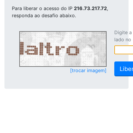
Para liberar o acesso
do IP
216.73.217.72
,
responda ao desafio abaixo.
Digite 
lado no
[trocar imagem]