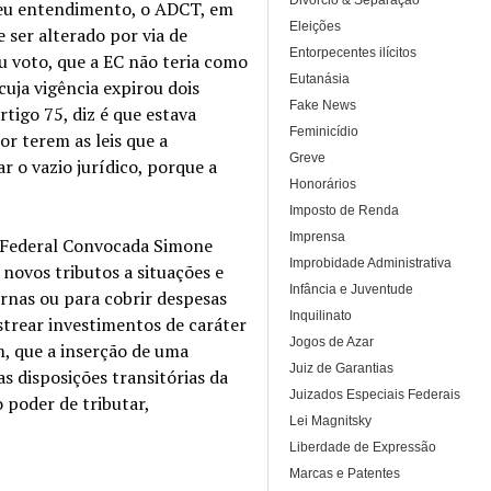
Divórcio & Separação
 seu entendimento, o ADCT, em
Eleições
 ser alterado por via de
Entorpecentes ilícitos
u voto, que a EC não teria como
Eutanásia
cuja vigência expirou dois
Fake News
tigo 75, diz é que estava
Feminicídio
r terem as leis que a
Greve
r o vazio jurídico, porque a
Honorários
Imposto de Renda
Imprensa
za Federal Convocada Simone
Improbidade Administrativa
 novos tributos a situações e
Infância e Juventude
ernas ou para cobrir despesas
Inquilinato
strear investimentos de caráter
Jogos de Azar
m, que a inserção de uma
Juiz de Garantias
s disposições transitórias da
Juizados Especiais Federais
 poder de tributar,
Lei Magnitsky
Liberdade de Expressão
Marcas e Patentes