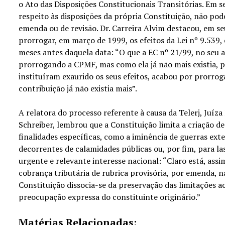
o Ato das Disposições Constitucionais Transitórias. Em
respeito às disposições da própria Constituição, não pode
emenda ou de revisão. Dr. Carreira Alvim destacou, em se
prorrogar, em março de 1999, os efeitos da Lei nº 9.539, 
meses antes daquela data: “O que a EC nº 21/99, no seu ar
prorrogando a CPMF, mas como ela já não mais existia, po
instituíram exaurido os seus efeitos, acabou por prorroga
contribuição já não existia mais”.
A relatora do processo referente à causa da Telerj, Juí
Schreiber, lembrou que a Constituição limita a criação de
finalidades específicas, como a iminência de guerras ext
decorrentes de calamidades públicas ou, por fim, para la
urgente e relevante interesse nacional: “Claro está, assi
cobrança tributária de rubrica provisória, por emenda, na
Constituição dissocia-se da preservação das limitações ao
preocupação expressa do constituinte originário.”
Matérias Relacionadas: