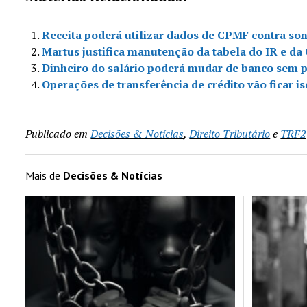
Receita poderá utilizar dados de CPMF contra so
Martus justifica manutenção da tabela do IR e d
Dinheiro do salário poderá mudar de banco sem
Operações de transferência de crédito vão ficar 
Publicado em
Decisões & Notícias
,
Direito Tributário
e
TRF2
Mais de
Decisões & Notícias