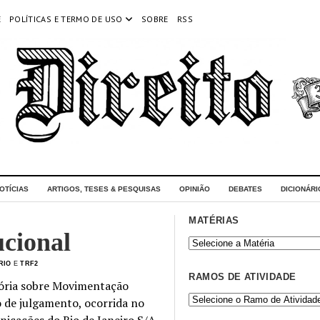
E
POLÍTICAS E TERMO DE USO
SOBRE
RSS
OTÍCIAS
ARTIGOS, TESES & PESQUISAS
OPINIÃO
DEBATES
DICIONÁRI
MATÉRIAS
cional
RIO
E
TRF2
RAMOS DE ATIVIDADE
sória sobre Movimentação
o de julgamento, ocorrida no
icações do Rio de Janeiro S/A.