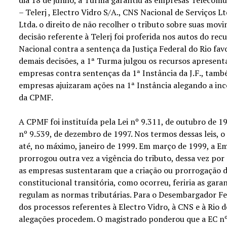
– Telerj , Electro Vidro S/A., CNS Nacional de Serviços Lt
Ltda. o direito de não recolher o tributo sobre suas mov
decisão referente à Telerj foi proferida nos autos do re
Nacional contra a sentença da Justiça Federal do Rio fa
demais decisões, a 1ª Turma julgou os recursos apresen
empresas contra sentenças da 1ª Instância da J.F., també
empresas ajuizaram ações na 1ª Instância alegando a in
da CPMF.
A CPMF foi instituída pela Lei nº 9.311, de outubro de 1
nº 9.539, de dezembro de 1997. Nos termos dessas leis, o
até, no máximo, janeiro de 1999. Em março de 1999, a E
prorrogou outra vez a vigência do tributo, dessa vez por
as empresas sustentaram que a criação ou prorrogação 
constitucional transitória, como ocorreu, feriria as gara
regulam as normas tributárias. Para o Desembargador Fed
dos processos referentes à Electro Vidro, à CNS e à Rio d
alegações procedem. O magistrado ponderou que a EC nº