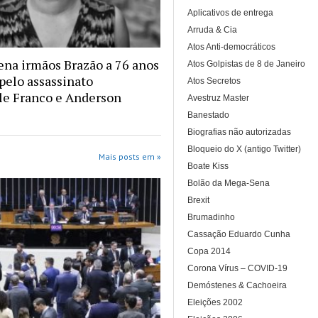
Aplicativos de entrega
Arruda & Cia
Atos Anti-democráticos
na irmãos Brazão a 76 anos
Atos Golpistas de 8 de Janeiro
 pelo assassinato
Atos Secretos
le Franco e Anderson
Avestruz Master
Banestado
Biografias não autorizadas
Bloqueio do X (antigo Twitter)
Mais posts em »
Boate Kiss
Bolão da Mega-Sena
Brexit
Brumadinho
Cassação Eduardo Cunha
Copa 2014
Corona Vírus – COVID-19
Demóstenes & Cachoeira
Eleições 2002