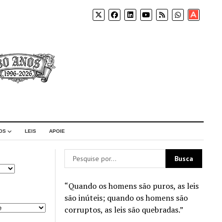
Apoia-
se
OS
LEIS
APOIE
“Quando os homens são puros, as leis
são inúteis; quando os homens são
corruptos, as leis são quebradas.”