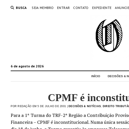
BUSCA
SEJA MEMBRO
ENTRAR
CONTATO
EXPEDIENTE
ANUNCI
6 de agosto de 2026
INÍCIO
DECISÕES & N
CPMF é inconstitu
POR REDAÇÃO EM 5 DE JULHO DE 2001 |
DECISÕES & NOTÍCIAS
,
DIREITO TRIBUTÁ
Para a 1ª Turma do TRF-2ª Região a Contribuição Provi
Financeira – CPMF é inconstitucional. Numa única sessã
dia 18 de junho, a Turma garantiu às empresas Telecomun