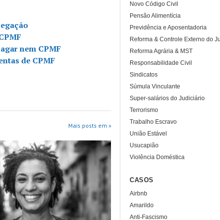
Novo Código Civil
Pensão Alimentícia
negação
Previdência e Aposentadoria
a CPMF
Reforma & Controle Externo do Ju
 pagar nem CPMF
Reforma Agrária & MST
isentas de CPMF
Responsabilidade Civil
Sindicatos
Súmula Vinculante
Super-salários do Judiciário
Terrorismo
Trabalho Escravo
Mais posts em »
União Estável
Usucapião
Violência Doméstica
CASOS
Airbnb
Amarildo
Anti-Fascismo