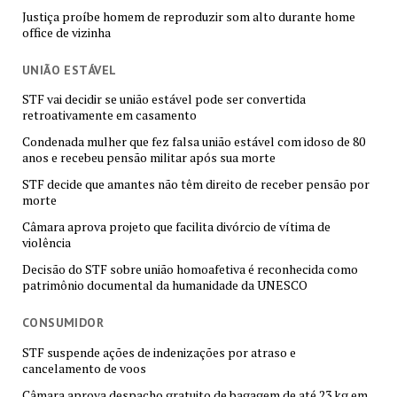
Justiça proíbe homem de reproduzir som alto durante home
office de vizinha
UNIÃO ESTÁVEL
STF vai decidir se união estável pode ser convertida
retroativamente em casamento
Condenada mulher que fez falsa união estável com idoso de 80
anos e recebeu pensão militar após sua morte
STF decide que amantes não têm direito de receber pensão por
morte
Câmara aprova projeto que facilita divórcio de vítima de
violência
Decisão do STF sobre união homoafetiva é reconhecida como
patrimônio documental da humanidade da UNESCO
CONSUMIDOR
STF suspende ações de indenizações por atraso e
cancelamento de voos
Câmara aprova despacho gratuito de bagagem de até 23 kg em