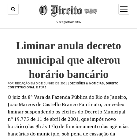
menu
de
abertur
9 de agosto de 2026
Liminar anula decreto
municipal que alterou
horário bancário
POR REDAÇÃO EM 5 DE JUNHO DE 2001 |
DECISÕES & NOTÍCIAS
,
DIREITO
CONSTITUCIONAL
E
TJRJ
O juiz da 8ª Vara da Fazenda Pública do Rio de Janeiro,
João Marcos de Castello Branco Fantinato, concedeu
liminar suspendendo os efeitos do Decreto Municipal
nº 19.775 de 11 de abril de 2001, que impôs novo
horário (das 9h às 17h) de funcionamento das agências
bancárias do município, sob pena de cassação da