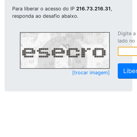
Para liberar o acesso
do IP
216.73.216.31
,
responda ao desafio abaixo.
Digite 
lado no
[trocar imagem]