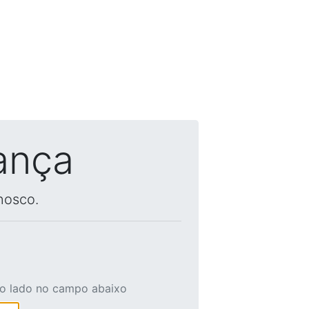
ança
nosco.
ao lado no campo abaixo