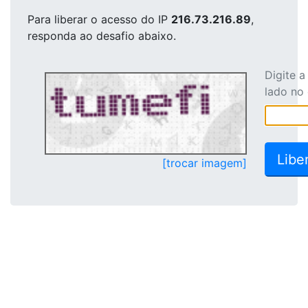
Para liberar o acesso
do IP
216.73.216.89
,
responda ao desafio abaixo.
Digite 
lado no
[trocar imagem]