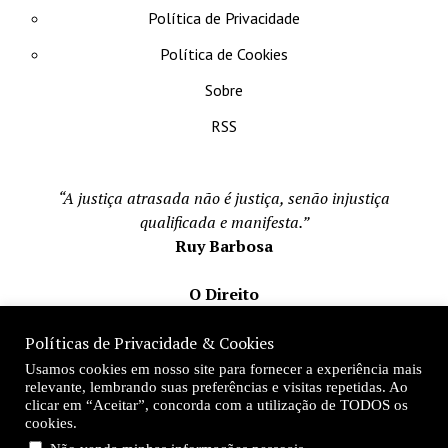
Política de Privacidade
Política de Cookies
Sobre
RSS
“A justiça atrasada não é justiça, senão injustiça
qualificada e manifesta.”
Ruy Barbosa
O Direito
Todos os direito reservados 1996-2026
Políticas de Privacidade & Cookies
Mateus Matos
Usamos cookies em nosso site para fornecer a experiência mais
Fundador e Editor-Chefe
relevante, lembrando suas preferências e visitas repetidas. Ao
clicar em “Aceitar”, concorda com a utilização de TODOS os
Desde 1996
cookies.
.