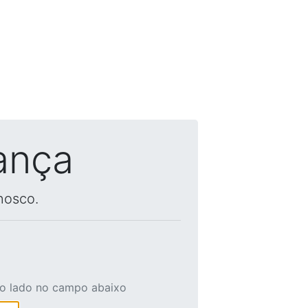
ança
nosco.
ao lado no campo abaixo