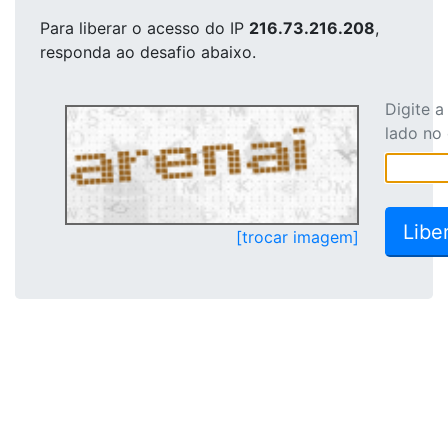
Para liberar o acesso
do IP
216.73.216.208
,
responda ao desafio abaixo.
Digite 
lado no
[trocar imagem]