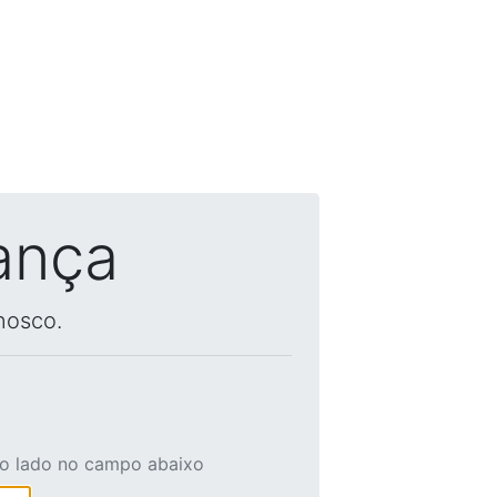
ança
nosco.
ao lado no campo abaixo