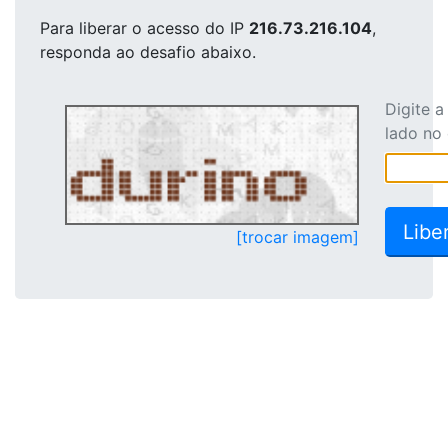
Para liberar o acesso
do IP
216.73.216.104
,
responda ao desafio abaixo.
Digite 
lado no
[trocar imagem]