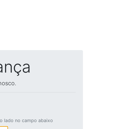
ança
nosco.
ao lado no campo abaixo