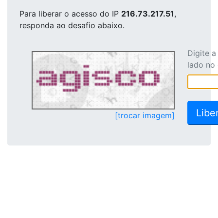
Para liberar o acesso
do IP
216.73.217.51
,
responda ao desafio abaixo.
Digite 
lado no
[trocar imagem]