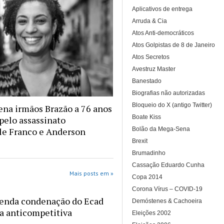
Aplicativos de entrega
Arruda & Cia
Atos Anti-democráticos
Atos Golpistas de 8 de Janeiro
Atos Secretos
Avestruz Master
Banestado
Biografias não autorizadas
Bloqueio do X (antigo Twitter)
na irmãos Brazão a 76 anos
Boate Kiss
 pelo assassinato
Bolão da Mega-Sena
le Franco e Anderson
Brexit
Brumadinho
Cassação Eduardo Cunha
Mais posts em »
Copa 2014
Corona Vírus – COVID-19
enda condenação do Ecad
Demóstenes & Cachoeira
ca anticompetitiva
Eleições 2002