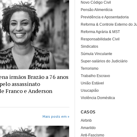
Novo Código Civil
Pensão Alimentícia
Previdência e Aposentadoria
Reforma & Controle Externo do Ju
Reforma Agrária & MST
Responsabilidade Civil
Sindicatos
Súmula Vinculante
Super-salários do Judiciário
Terrorismo
na irmãos Brazão a 76 anos
Trabalho Escravo
 pelo assassinato
União Estável
le Franco e Anderson
Usucapião
Violência Doméstica
CASOS
Mais posts em »
Airbnb
Amarildo
Anti-Fascismo