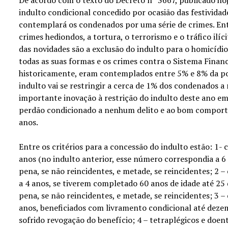
indulto condicional concedido por ocasião das festividad
contemplará os condenados por uma série de crimes. Entr
crimes hediondos, a tortura, o terrorismo e o tráfico il
das novidades são a exclusão do indulto para o homicídio
todas as suas formas e os crimes contra o Sistema Finan
historicamente, eram contemplados entre 5% e 8% da pop
indulto vai se restringir a cerca de 1% dos condenados a 
importante inovação à restrição do indulto deste ano em 
perdão condicionado a nenhum delito e ao bom compor
anos.
Entre os critérios para a concessão do indulto estão: 1-
anos (no indulto anterior, esse número correspondia a 
pena, se não reincidentes, e metade, se reincidentes; 2 
a 4 anos, se tiverem completado 60 anos de idade até 2
pena, se não reincidentes, e metade, se reincidentes; 3 
anos, beneficiados com livramento condicional até dez
sofrido revogação do benefício; 4 – tetraplégicos e doen