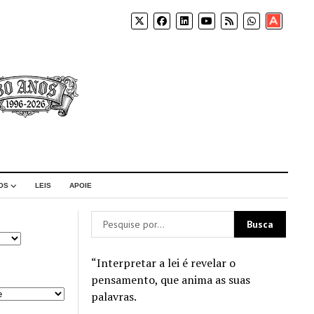
Apoia-
se
OS
LEIS
APOIE
“Interpretar a lei é revelar o
pensamento, que anima as suas
palavras.