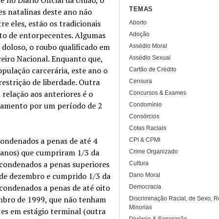
TEMAS
es natalinas deste ano não
e eles, estão os tradicionais
Aborto
ícito de entorpecentes. Algumas
Adoção
 doloso, o roubo qualificado em
Assédio Moral
ceiro Nacional. Enquanto que,
Assédio Sexual
ulação carcerária, este ano o
Cartão de Crédito
restrição de liberdade. Outra
Censura
relação aos anteriores é o
Concursos & Exames
tamento por um período de 2
Condomínio
Consórcios
Cotas Raciais
 condenados a penas de até 4
CPI & CPMI
6 anos) que cumpriram 1/3 da
Crime Organizado
– condenados a penas superiores
Cultura
5 de dezembro e cumprido 1/3 da
Dano Moral
– condenados a penas de até oito
Democracia
embro de 1999, que não tenham
Discriminação Racial, de Sexo, R
Minorias
tes em estágio terminal (outra