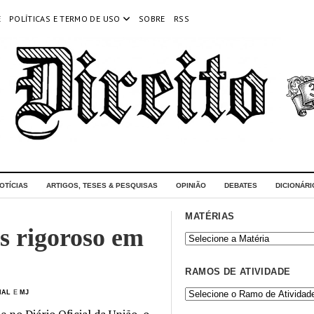
E
POLÍTICAS E TERMO DE USO
SOBRE
RSS
OTÍCIAS
ARTIGOS, TESES & PESQUISAS
OPINIÃO
DEBATES
DICIONÁRI
MATÉRIAS
is rigoroso em
RAMOS DE ATIVIDADE
NAL
E
MJ
 no Diário Oficial da União, o