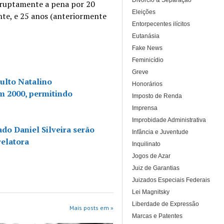
Divórcio & Separação
rruptamente a pena por 20
Eleições
ente, e 25 anos (anteriormente
Entorpecentes ilícitos
Eutanásia
Fake News
Feminicídio
Greve
ulto Natalino
Honorários
m 2000, permitindo
Imposto de Renda
Imprensa
Improbidade Administrativa
do Daniel Silveira serão
Infância e Juventude
relatora
Inquilinato
Jogos de Azar
Juiz de Garantias
Juizados Especiais Federais
Lei Magnitsky
Liberdade de Expressão
Mais posts em »
Marcas e Patentes