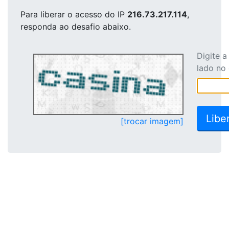
Para liberar o acesso
do IP
216.73.217.114
,
responda ao desafio abaixo.
Digite 
lado no
[trocar imagem]