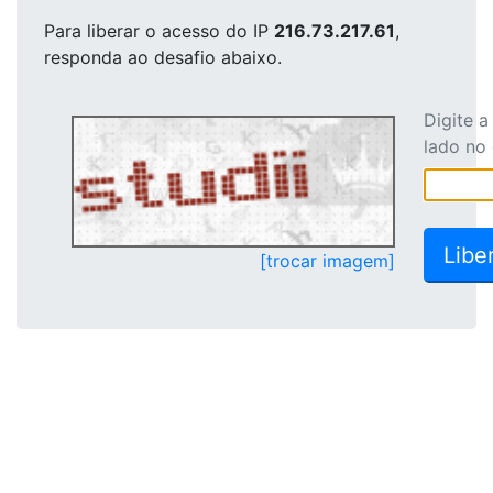
Para liberar o acesso
do IP
216.73.217.61
,
responda ao desafio abaixo.
Digite 
lado no
[trocar imagem]