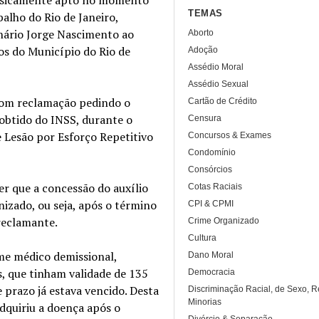
TEMAS
balho do Rio de Janeiro,
nário Jorge Nascimento ao
Aborto
s do Município do Rio de
Adoção
Assédio Moral
Assédio Sexual
 com reclamação pedindo o
Cartão de Crédito
obtido do INSS, durante o
Censura
 Lesão por Esforço Repetitivo
Concursos & Exames
Condomínio
Consórcios
er que a concessão do auxílio
Cotas Raciais
enizado, ou seja, após o término
CPI & CPMI
 reclamante.
Crime Organizado
Cultura
ame médico demissional,
Dano Moral
s, que tinham validade de 135
Democracia
 prazo já estava vencido. Desta
Discriminação Racial, de Sexo, R
Minorias
dquiriu a doença após o