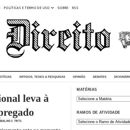
E
POLÍTICAS E TERMO DE USO
SOBRE
RSS
OTÍCIAS
ARTIGOS, TESES & PESQUISAS
OPINIÃO
DEBATES
DICIONÁRI
MATÉRIAS
onal leva à
mpregado
RAMOS DE ATIVIDADE
ABALHO
E
TRT1
isicamente apto no momento