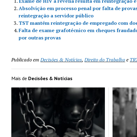
Exame de HIV à revelia resulta em reintegração 
Absolvição em processo penal por falta de prova
reintegração a servidor público
TST mantém reintegração de empregado com doe
Falta de exame grafotécnico em cheques frauda
por outras provas
Publicado em
Decisões & Notícias
,
Direito do Trabalho
e
TR
Mais de
Decisões & Notícias