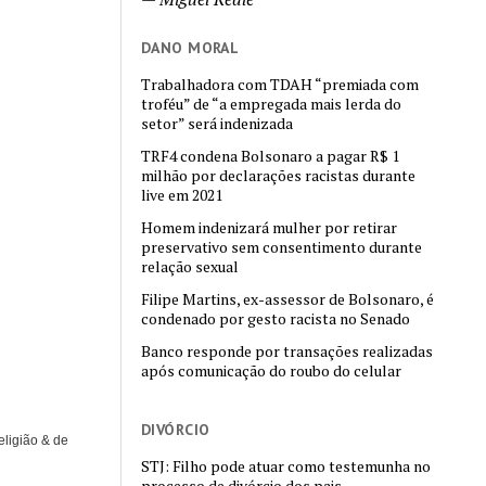
DANO MORAL
Trabalhadora com TDAH “premiada com
troféu” de “a empregada mais lerda do
setor” será indenizada
TRF4 condena Bolsonaro a pagar R$ 1
milhão por declarações racistas durante
live em 2021
Homem indenizará mulher por retirar
preservativo sem consentimento durante
relação sexual
Filipe Martins, ex-assessor de Bolsonaro, é
condenado por gesto racista no Senado
Banco responde por transações realizadas
após comunicação do roubo do celular
DIVÓRCIO
eligião & de
STJ: Filho pode atuar como testemunha no
processo de divórcio dos pais