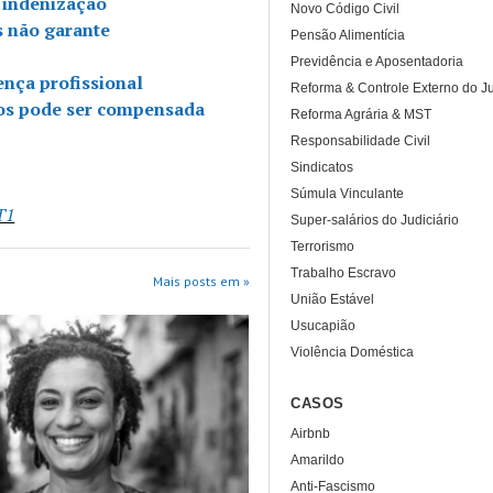
e indenização
Novo Código Civil
s não garante
Pensão Alimentícia
Previdência e Aposentadoria
nça profissional
Reforma & Controle Externo do Ju
dos pode ser compensada
Reforma Agrária & MST
Responsabilidade Civil
Sindicatos
Súmula Vinculante
T1
Super-salários do Judiciário
Terrorismo
Trabalho Escravo
Mais posts em »
União Estável
Usucapião
Violência Doméstica
CASOS
Airbnb
Amarildo
Anti-Fascismo