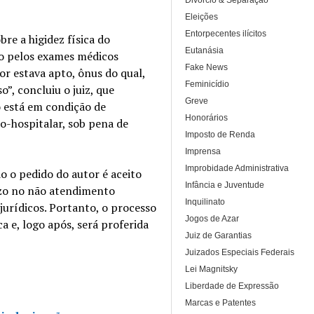
Divórcio & Separação
Eleições
Entorpecentes ilícitos
re a higidez física do
Eutanásia
o pelos exames médicos
Fake News
r estava apto, ônus do qual,
Feminicídio
, concluiu o juiz, que
Greve
 está em condição de
Honorários
co-hospitalar, sob pena de
Imposto de Renda
Imprensa
Improbidade Administrativa
o o pedido do autor é aceito
Infância e Juventude
ízo no não atendimento
Inquilinato
jurídicos. Portanto, o processo
Jogos de Azar
a e, logo após, será proferida
Juiz de Garantias
Juizados Especiais Federais
Lei Magnitsky
Liberdade de Expressão
Marcas e Patentes