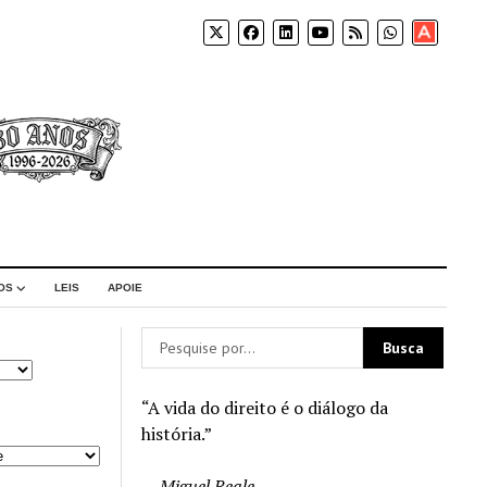
Apoia-
se
OS
LEIS
APOIE
“A vida do direito é o diálogo da
história.”
—
Miguel Reale