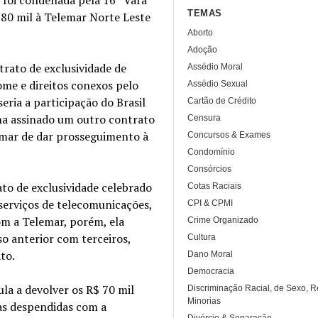
TEMAS
280 mil à Telemar Norte Leste
Aborto
Adoção
rato de exclusividade de
Assédio Moral
ome e direitos conexos pelo
Assédio Sexual
eria a participação do Brasil
Cartão de Crédito
nha assinado um outro contrato
Censura
emar de dar prosseguimento à
Concursos & Exames
Condomínio
Consórcios
ato de exclusividade celebrado
Cotas Raciais
serviços de telecomunicações,
CPI & CPMI
om a Telemar, porém, ela
Crime Organizado
o anterior com terceiros,
Cultura
to.
Dano Moral
Democracia
la a devolver os R$ 70 mil
Discriminação Racial, de Sexo, R
Minorias
rbas despendidas com a