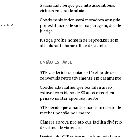
Sancionada lei que permite assembleias
virtuais em condomínios
Condomínio indenizará moradora atingida
diciário
por estilhaços de vidro na garagem, decide
Justiça
Justiça proíbe homem de reproduzir som
alto durante home office de vizinha
UNIÃO ESTÁVEL
STF vai decidir se união estável pode ser
convertida retroativamente em casamento
Condenada mulher que fez falsa união
estável com idoso de 80 anos e recebeu
pensão militar após sua morte
STF decide que amantes não têm direito de
receber pensão por morte
Câmara aprova projeto que facilita divórcio
de vítima de violência
Decisão do STF sobre união homoafetiva é