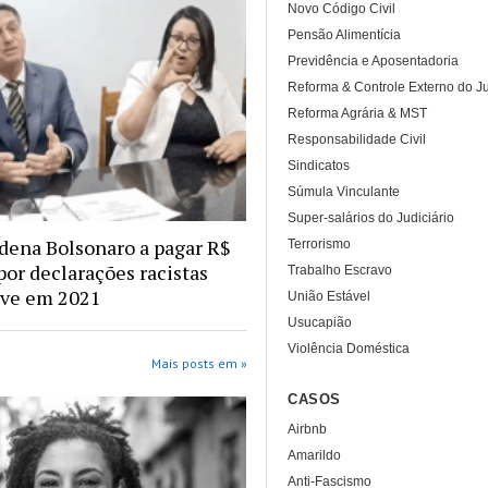
Novo Código Civil
Pensão Alimentícia
Previdência e Aposentadoria
Reforma & Controle Externo do Ju
Reforma Agrária & MST
Responsabilidade Civil
Sindicatos
Súmula Vinculante
Super-salários do Judiciário
ena Bolsonaro a pagar R$
Terrorismo
por declarações racistas
Trabalho Escravo
ive em 2021
União Estável
Usucapião
Violência Doméstica
Mais posts em »
CASOS
Airbnb
Amarildo
Anti-Fascismo