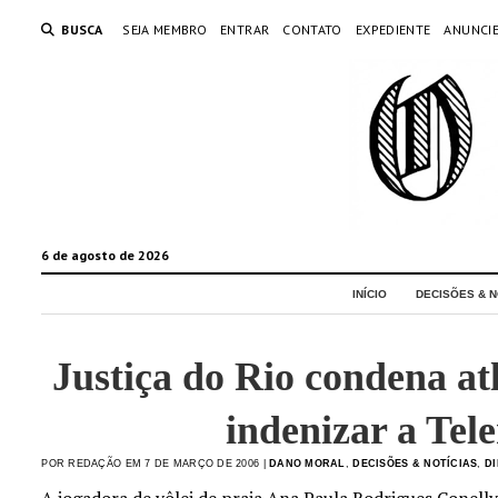
BUSCA
SEJA MEMBRO
ENTRAR
CONTATO
EXPEDIENTE
ANUNCI
6 de agosto de 2026
INÍCIO
DECISÕES & N
Justiça do Rio condena at
indenizar a Tel
POR REDAÇÃO EM 7 DE MARÇO DE 2006 |
DANO MORAL
,
DECISÕES & NOTÍCIAS
,
DI
A jogadora de vôlei de praia Ana Paula Rodrigues Conell