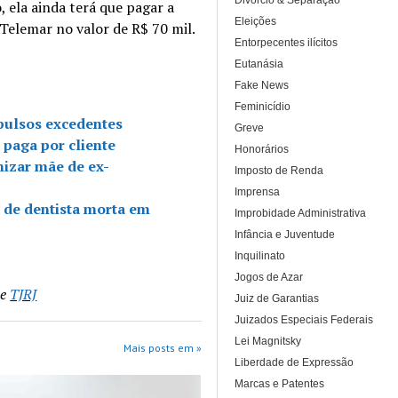
Divórcio & Separação
, ela ainda terá que pagar a
Eleições
Telemar no valor de R$ 70 mil.
Entorpecentes ilícitos
Eutanásia
Fake News
Feminicídio
pulsos excedentes
Greve
 paga por cliente
Honorários
nizar mãe de ex-
Imposto de Renda
Imprensa
a de dentista morta em
Improbidade Administrativa
Infância e Juventude
Inquilinato
Jogos de Azar
e
TJRJ
Juiz de Garantias
Juizados Especiais Federais
Lei Magnitsky
Mais posts em »
Liberdade de Expressão
Marcas e Patentes