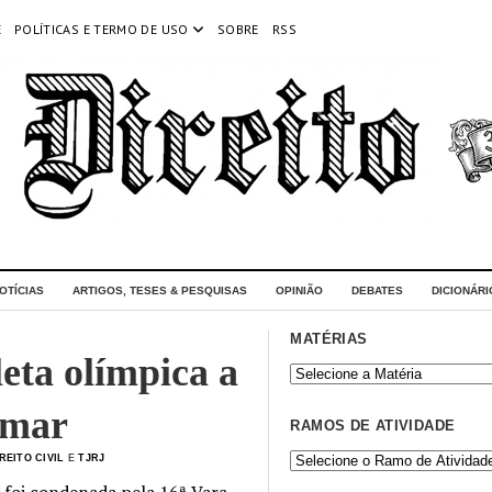
E
POLÍTICAS E TERMO DE USO
SOBRE
RSS
OTÍCIAS
ARTIGOS, TESES & PESQUISAS
OPINIÃO
DEBATES
DICIONÁRI
MATÉRIAS
leta olímpica a
emar
RAMOS DE ATIVIDADE
REITO CIVIL
E
TJRJ
y foi condenada pela 16ª Vara