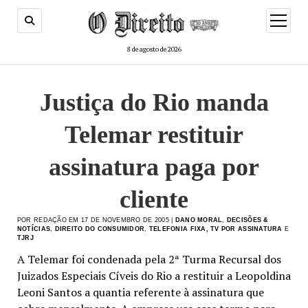
menu
de
abertur
8 de agosto de 2026
Justiça do Rio manda
Telemar restituir
assinatura paga por
cliente
POR REDAÇÃO EM 17 DE NOVEMBRO DE 2005 |
DANO MORAL
,
DECISÕES &
NOTÍCIAS
,
DIREITO DO CONSUMIDOR
,
TELEFONIA FIXA, TV POR ASSINATURA
E
TJRJ
A Telemar foi condenada pela 2ª Turma Recursal dos
Juizados Especiais Cíveis do Rio a restituir a Leopoldina
Leoni Santos a quantia referente à assinatura que