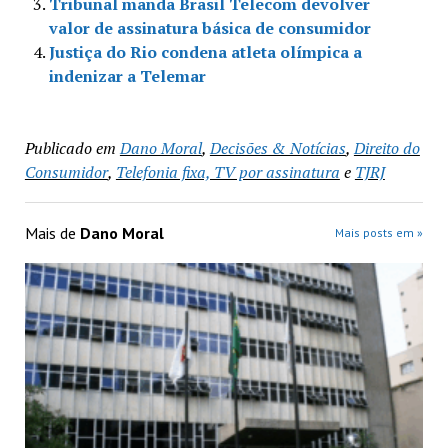
Tribunal manda Brasil Telecom devolver
valor de assinatura básica de consumidor
Justiça do Rio condena atleta olímpica a
indenizar a Telemar
Publicado em
Dano Moral
,
Decisões & Notícias
,
Direito do
Consumidor
,
Telefonia fixa, TV por assinatura
e
TJRJ
Mais de
Dano Moral
Mais posts em »