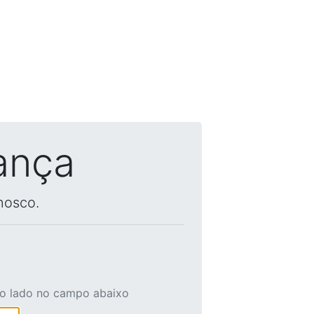
ança
nosco.
ao lado no campo abaixo