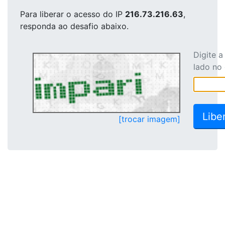
Para liberar o acesso
do IP
216.73.216.63
,
responda ao desafio abaixo.
Digite 
lado no
[trocar imagem]