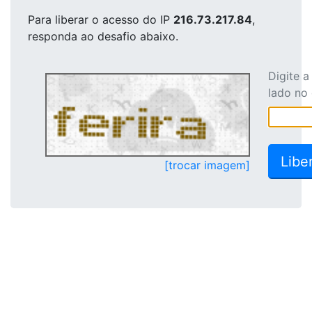
Para liberar o acesso
do IP
216.73.217.84
,
responda ao desafio abaixo.
Digite 
lado no
[trocar imagem]