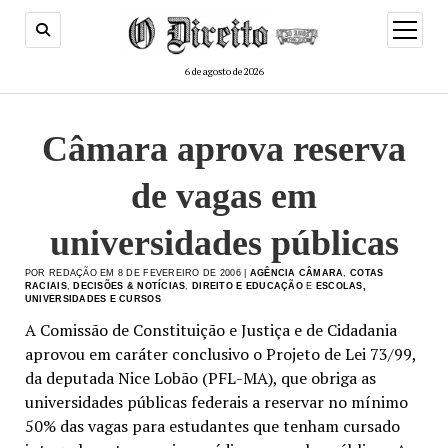
menu
de
abertur
6 de agosto de 2026
Câmara aprova reserva
de vagas em
universidades públicas
POR REDAÇÃO EM 8 DE FEVEREIRO DE 2006 |
AGÊNCIA CÂMARA
,
COTAS
RACIAIS
,
DECISÕES & NOTÍCIAS
,
DIREITO E EDUCAÇÃO
E
ESCOLAS,
UNIVERSIDADES E CURSOS
A Comissão de Constituição e Justiça e de Cidadania
aprovou em caráter conclusivo o Projeto de Lei 73/99,
da deputada Nice Lobão (PFL-MA), que obriga as
universidades públicas federais a reservar no mínimo
50% das vagas para estudantes que tenham cursado