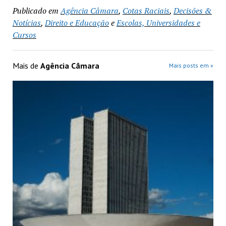
Publicado em
Agência Câmara
,
Cotas Raciais
,
Decisões &
Notícias
,
Direito e Educação
e
Escolas, Universidades e
Cursos
Mais de
Agência Câmara
Mais posts em »