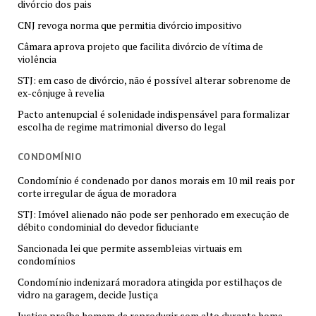
divórcio dos pais
CNJ revoga norma que permitia divórcio impositivo
Câmara aprova projeto que facilita divórcio de vítima de
violência
STJ: em caso de divórcio, não é possível alterar sobrenome de
ex-cônjuge à revelia
Pacto antenupcial é solenidade indispensável para formalizar
escolha de regime matrimonial diverso do legal
CONDOMÍNIO
Condomínio é condenado por danos morais em 10 mil reais por
corte irregular de água de moradora
STJ: Imóvel alienado não pode ser penhorado em execução de
débito condominial do devedor fiduciante
Sancionada lei que permite assembleias virtuais em
condomínios
Condomínio indenizará moradora atingida por estilhaços de
vidro na garagem, decide Justiça
Justiça proíbe homem de reproduzir som alto durante home