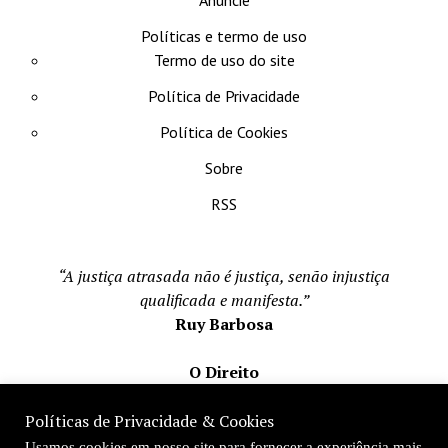
Políticas e termo de uso
Termo de uso do site
Política de Privacidade
Política de Cookies
Sobre
RSS
“A justiça atrasada não é justiça, senão injustiça
qualificada e manifesta.”
Ruy Barbosa
O Direito
Todos os direito reservados 1996-2026
Políticas de Privacidade & Cookies
Mateus Matos
Usamos cookies em nosso site para fornecer a experiência mais