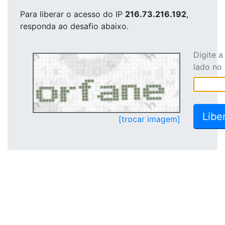
Para liberar o acesso
do IP
216.73.216.192
,
responda ao desafio abaixo.
Digite 
lado no
[trocar imagem]