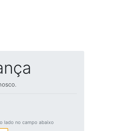
ança
nosco.
ao lado no campo abaixo