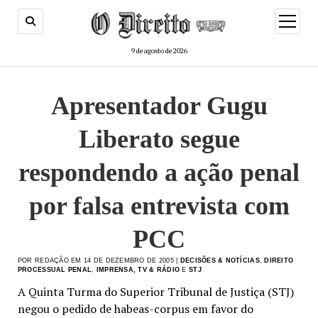
menu
de
abertur
9 de agosto de 2026
Apresentador Gugu
Liberato segue
respondendo a ação penal
por falsa entrevista com
PCC
POR REDAÇÃO EM 14 DE DEZEMBRO DE 2005 |
DECISÕES & NOTÍCIAS
,
DIREITO
PROCESSUAL PENAL
,
IMPRENSA, TV & RÁDIO
E
STJ
A Quinta Turma do Superior Tribunal de Justiça (STJ)
negou o pedido de habeas-corpus em favor do