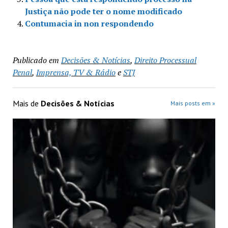
Justiça não pode ter o nome modificado
Contumacia in non respondendo
Publicado em
Decisões & Notícias
,
Direito Processual
Penal
,
Imprensa, TV & Rádio
e
STJ
Mais de
Decisões & Notícias
Mais posts em »