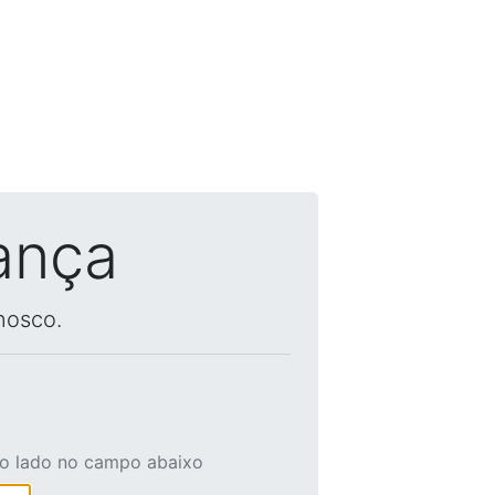
ança
nosco.
ao lado no campo abaixo