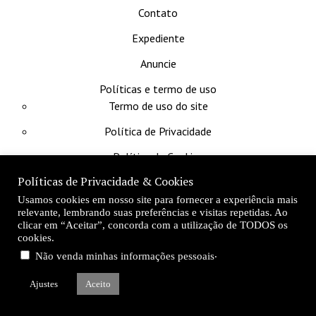
Contato
Expediente
Anuncie
Políticas e termo de uso
Termo de uso do site
Política de Privacidade
Política de Cookies
Políticas de Privacidade & Cookies
Sobre
Usamos cookies em nosso site para fornecer a experiência mais
RSS
relevante, lembrando suas preferências e visitas repetidas. Ao
clicar em “Aceitar”, concorda com a utilização de TODOS os
cookies.
.
“A justiça atrasada não é justiça, senão injustiça
Não venda minhas informações pessoais
qualificada e manifesta.”
Ajustes
Aceito
Ruy Barbosa