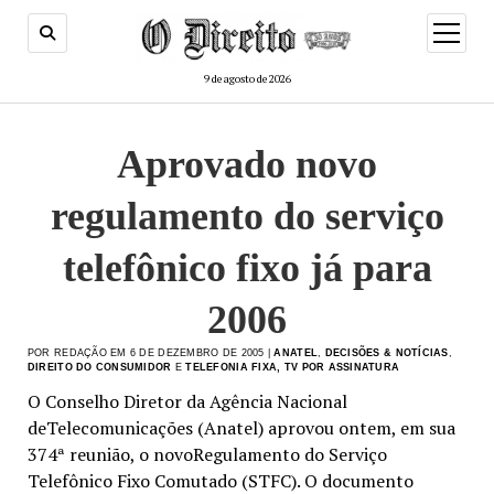
menu
de
abertur
9 de agosto de 2026
Aprovado novo
regulamento do serviço
telefônico fixo já para
2006
POR REDAÇÃO EM 6 DE DEZEMBRO DE 2005 |
ANATEL
,
DECISÕES & NOTÍCIAS
,
DIREITO DO CONSUMIDOR
E
TELEFONIA FIXA, TV POR ASSINATURA
O Conselho Diretor da Agência Nacional
deTelecomunicações (Anatel) aprovou ontem, em sua
374ª reunião, o novoRegulamento do Serviço
Telefônico Fixo Comutado (STFC). O documento