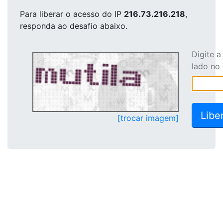
Para liberar o acesso
do IP
216.73.216.218
,
responda ao desafio abaixo.
Digite 
lado no
[trocar imagem]