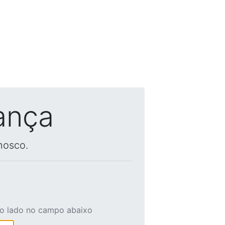
ança
nosco.
ao lado no campo abaixo