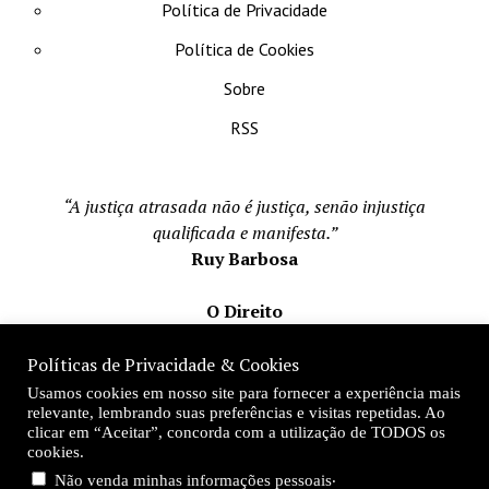
Política de Privacidade
Política de Cookies
Sobre
RSS
“A justiça atrasada não é justiça, senão injustiça
qualificada e manifesta.”
Ruy Barbosa
O Direito
Todos os direito reservados 1996-2026
Políticas de Privacidade & Cookies
Mateus Matos
Usamos cookies em nosso site para fornecer a experiência mais
Fundador e Editor-Chefe
relevante, lembrando suas preferências e visitas repetidas. Ao
clicar em “Aceitar”, concorda com a utilização de TODOS os
Desde 1996
cookies.
.
Não venda minhas informações pessoais