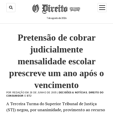
menu
de
abertur
7 de agosto de 2026
Pretensão de cobrar
judicialmente
mensalidade escolar
prescreve um ano após o
vencimento
POR REDAÇÃO EM 28 DE JUNHO DE 2005 |
DECISÕES & NOTÍCIAS
,
DIREITO DO
CONSUMIDOR
E
STJ
A Terceira Turma do Superior Tribunal de Justiça
(STJ) negou, por unanimidade, provimento ao recurso