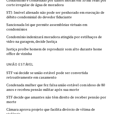
Condomínio é condenado por danos morais em 10 mil reais por
corte irregular de água de moradora
STJ: Imóvel alienado não pode ser penhorado em execução de
débito condominial do devedor fiduciante
Sancionada lei que permite assembleias virtuais em
condomínios
Condomínio indenizará moradora atingida por estilhaços de
vidro na garagem, decide Justiça
Justiça proíbe homem de reproduzir som alto durante home
office de vizinha
UNIÃO ESTÁVEL
STF vai decidir se união estável pode ser convertida
retroativamente em casamento
Condenada mulher que fez falsa união estável com idoso de 80
anos e recebeu pensão militar após sua morte
STF decide que amantes não têm direito de receber pensão por
morte
Câmara aprova projeto que facilita divórcio de vítima de
violência