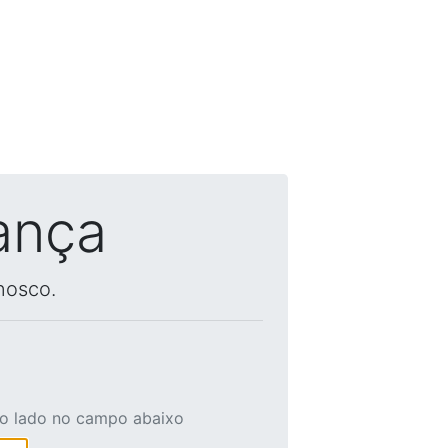
ança
nosco.
ao lado no campo abaixo