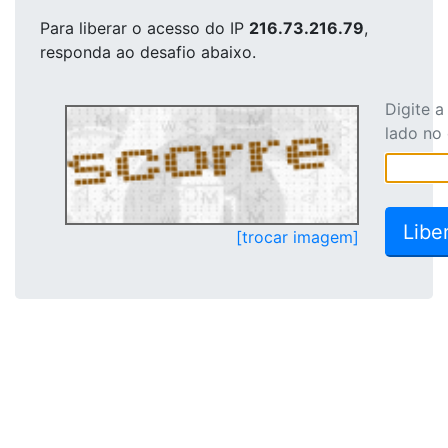
Para liberar o acesso
do IP
216.73.216.79
,
responda ao desafio abaixo.
Digite 
lado no
[trocar imagem]