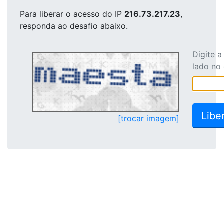
Para liberar o acesso
do IP
216.73.217.23
,
responda ao desafio abaixo.
Digite 
lado no
[trocar imagem]