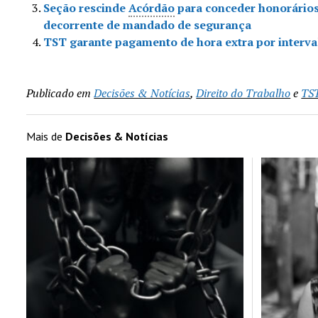
Seção rescinde
Acórdão
para conceder honorário
decorrente de mandado de segurança
TST garante pagamento de hora extra por interv
Publicado em
Decisões & Notícias
,
Direito do Trabalho
e
TS
Mais de
Decisões & Notícias