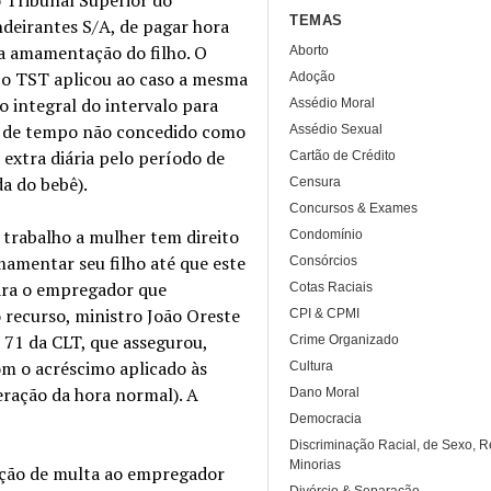
TEMAS
deirantes S/A, de pagar hora
ra amamentação do filho. O
Aborto
 o TST aplicou ao caso a mesma
Adoção
 integral do intervalo para
Assédio Moral
o de tempo não concedido como
Assédio Sexual
 extra diária pelo período de
Cartão de Crédito
da do bebê).
Censura
Concursos & Exames
 trabalho a mulher tem direito
Condomínio
mamentar seu filho até que este
Consórcios
ara o empregador que
Cotas Raciais
o recurso, ministro João Oreste
CPI & CPMI
o 71 da CLT, que assegurou,
Crime Organizado
m o acréscimo aplicado às
Cultura
ração da hora normal). A
Dano Moral
Democracia
Discriminação Racial, de Sexo, R
Minorias
sição de multa ao empregador