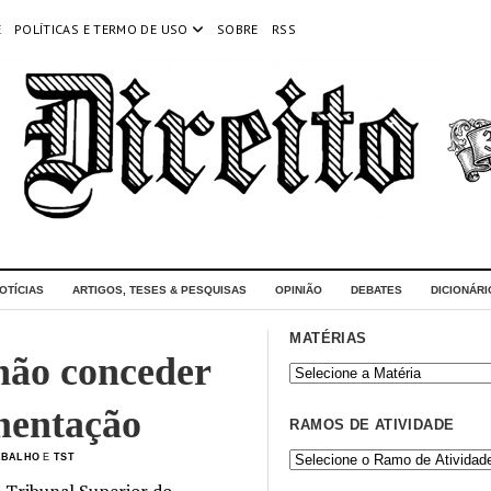
E
POLÍTICAS E TERMO DE USO
SOBRE
RSS
OTÍCIAS
ARTIGOS, TESES & PESQUISAS
OPINIÃO
DEBATES
DICIONÁRI
MATÉRIAS
não conceder
mentação
RAMOS DE ATIVIDADE
ABALHO
E
TST
o Tribunal Superior do