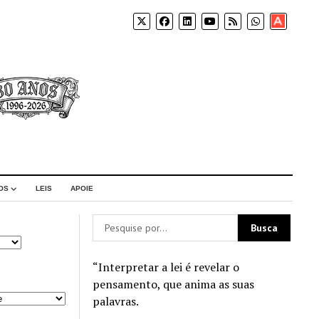
Apoia-
se
OS
LEIS
APOIE
“Interpretar a lei é revelar o
pensamento, que anima as suas
palavras.