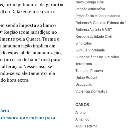
Novo Código Civil
as, principalmente, de garantia
Pensão Alimentícia
saltou Dalazen em seu voto.
Previdência e Aposentadoria
Reforma & Controle Externo do Ju
vem sendo imposta ao banco
Reforma Agrária & MST
ª Região (com jurisdição no
Responsabilidade Civil
ialmente pela Quarta Turma e
Sindicatos
para amamentação implica em
Súmula Vinculante
íodo especial de amamentação,
Super-salários do Judiciário
ho (no caso de bancários) para
Terrorismo
lteração. Nesse caso, se
Trabalho Escravo
ndo-se ao aleitamento, ela
União Estável
do hora extra.
Usucapião
Violência Doméstica
CASOS
sário
Airbnb
ofessora que entrou para
Amarildo
Anti-Fascismo