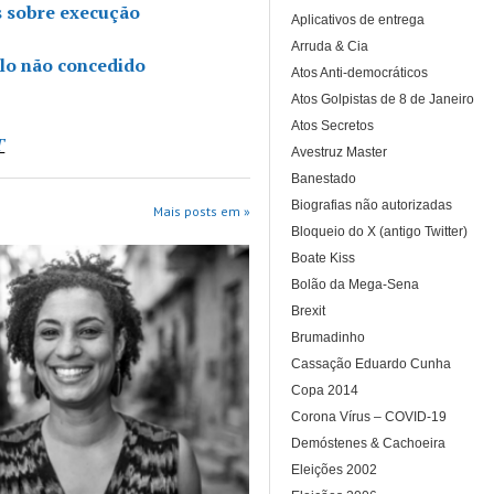
s sobre execução
Aplicativos de entrega
Arruda & Cia
alo não concedido
Atos Anti-democráticos
Atos Golpistas de 8 de Janeiro
Atos Secretos
T
Avestruz Master
Banestado
Biografias não autorizadas
Mais posts em »
Bloqueio do X (antigo Twitter)
Boate Kiss
Bolão da Mega-Sena
Brexit
Brumadinho
Cassação Eduardo Cunha
Copa 2014
Corona Vírus – COVID-19
Demóstenes & Cachoeira
Eleições 2002