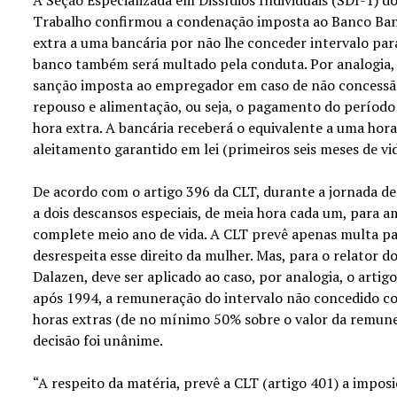
Trabalho confirmou a condenação imposta ao Banco Ban
extra a uma bancária por não lhe conceder intervalo pa
banco também será multado pela conduta. Por analogia,
sanção imposta ao empregador em caso de não concessão
repouso e alimentação, ou seja, o pagamento do períod
hora extra. A bancária receberá o equivalente a uma hora
aleitamento garantido em lei (primeiros seis meses de vi
De acordo com o artigo 396 da CLT, durante a jornada de
a dois descansos especiais, de meia hora cada um, para a
complete meio ano de vida. A CLT prevê apenas multa p
desrespeita esse direito da mulher. Mas, para o relator d
Dalazen, deve ser aplicado ao caso, por analogia, o artig
após 1994, a remuneração do intervalo não concedido co
horas extras (de no mínimo 50% sobre o valor da remune
decisão foi unânime.
“A respeito da matéria, prevê a CLT (artigo 401) a impo