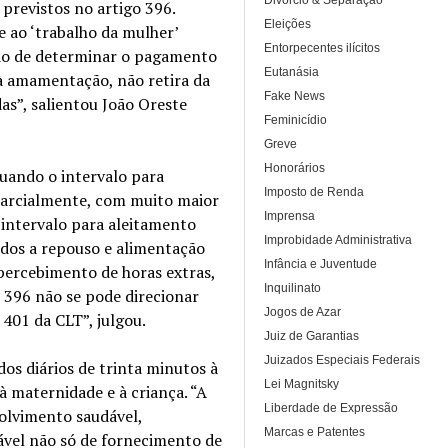
Divórcio & Separação
previstos no artigo 396.
Eleições
e ao ‘trabalho da mulher’
Entorpecentes ilícitos
tido de determinar o pagamento
Eutanásia
à amamentação, não retira da
Fake News
as”, salientou João Oreste
Feminicídio
Greve
Honorários
quando o intervalo para
Imposto de Renda
parcialmente, com muito maior
Imprensa
 intervalo para aleitamento
Improbidade Administrativa
ados a repouso e alimentação
Infância e Juventude
o percebimento de horas extras,
Inquilinato
 396 não se pode direcionar
Jogos de Azar
 401 da CLT”, julgou.
Juiz de Garantias
Juizados Especiais Federais
os diários de trinta minutos à
Lei Magnitsky
 maternidade e à criança. “A
Liberdade de Expressão
olvimento saudável,
Marcas e Patentes
ável não só de fornecimento de