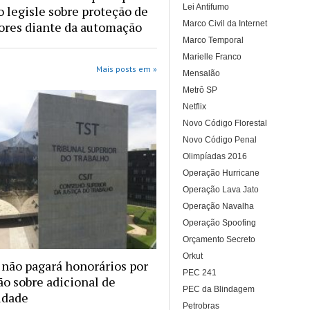
Lei Antifumo
 legisle sobre proteção de
Marco Civil da Internet
ores diante da automação
Marco Temporal
Marielle Franco
Mais posts em »
Mensalão
Metrô SP
Netflix
Novo Código Florestal
Novo Código Penal
Olimpíadas 2016
Operação Hurricane
Operação Lava Jato
Operação Navalha
Operação Spoofing
Orçamento Secreto
Orkut
 não pagará honorários por
PEC 241
ão sobre adicional de
PEC da Blindagem
idade
Petrobras