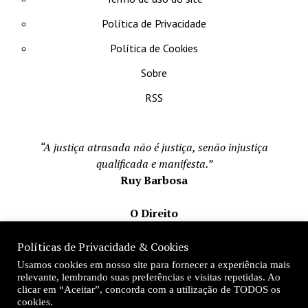
Política de Privacidade
Política de Cookies
Sobre
RSS
“A justiça atrasada não é justiça, senão injustiça
qualificada e manifesta.”
Ruy Barbosa
O Direito
Todos os direito reservados 1996-2026
Políticas de Privacidade & Cookies
Mateus Matos
Usamos cookies em nosso site para fornecer a experiência mais
Fundador e Editor-Chefe
relevante, lembrando suas preferências e visitas repetidas. Ao
clicar em “Aceitar”, concorda com a utilização de TODOS os
Desde 1996
cookies.