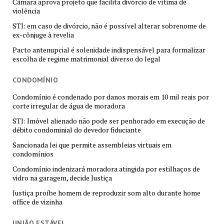
Câmara aprova projeto que facilita divórcio de vítima de
violência
STJ: em caso de divórcio, não é possível alterar sobrenome de
ex-cônjuge à revelia
Pacto antenupcial é solenidade indispensável para formalizar
escolha de regime matrimonial diverso do legal
CONDOMÍNIO
Condomínio é condenado por danos morais em 10 mil reais por
corte irregular de água de moradora
STJ: Imóvel alienado não pode ser penhorado em execução de
débito condominial do devedor fiduciante
Sancionada lei que permite assembleias virtuais em
condomínios
Condomínio indenizará moradora atingida por estilhaços de
vidro na garagem, decide Justiça
Justiça proíbe homem de reproduzir som alto durante home
office de vizinha
UNIÃO ESTÁVEL