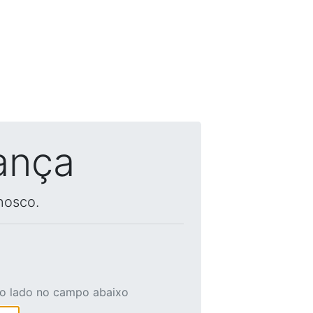
ança
nosco.
ao lado no campo abaixo