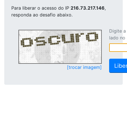
Para liberar o acesso
do IP
216.73.217.146
,
responda ao desafio abaixo.
Digite 
lado no
[trocar imagem]